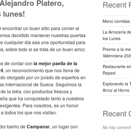
 Alejandro Platero,
Recent 
 lunes!
Menú comidas 
r encontrar un buen sitio para comer al
La Arrocería de
hemos decidido mantener nuestras puertas
los Lunes
e cualquier día sea una oportunidad para
a, sobre todo si se trata de un buen arroz.
Premio a la me
Valenciana 202
s de contar con
la mejor paella de la
Restaurante e
24
, un reconocimiento que nos llena de
Repsol
sido otorgado por un jurado de expertos en
Explorando la T
las internacional de Sueca. Seguimos la
Arroz al Horno 
 de la letra, con productos frescos y
aella que ha conquistado tanto a nuestros
 exigentes. Para nosotros, es un honor
Recent
 a todos los que nos visitan.
or barrio de
Campanar
, un lugar con
No hay comenta